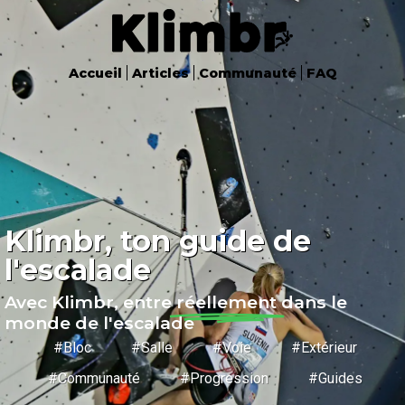
Accueil
Articles
Communauté
FAQ
Klimbr, ton guide de
l'escalade
Avec Klimbr, entre
réellement
dans le
monde de l'escalade
#Bloc #Salle #Voie #Extérieur
#Communauté #Progression #Guides