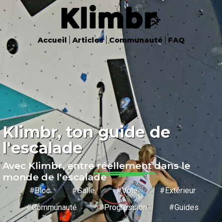
Accueil
Articles
Communauté
FAQ
Klimbr, ton guide de
l'escalade
Avec Klimbr, entre
réellement
dans le
monde de l'escalade
#Bloc #Salle #Voie #Extérieur
#Communauté #Progression #Guides