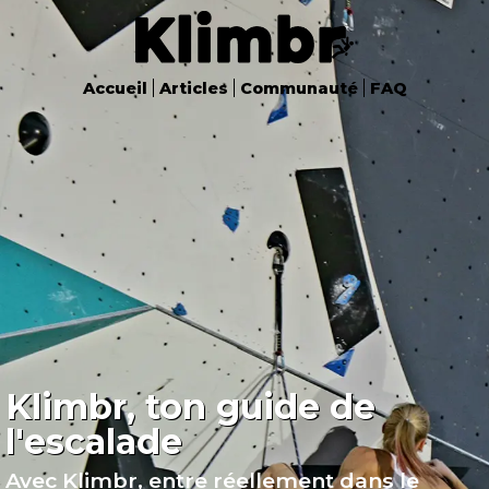
Accueil
Articles
Communauté
FAQ
Klimbr, ton guide de
l'escalade
Avec Klimbr, entre
réellement
dans le