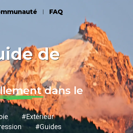
ommunauté
FAQ
uide de
llement
dans le
ie #Extérieur
ession #Guides