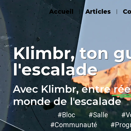
Accueil
Articles
C
Klimbr, ton g
l'escalade
Avec Klimbr, entre
rée
monde de l'escalade
#Bloc #Salle #Vo
#Communauté #Progr