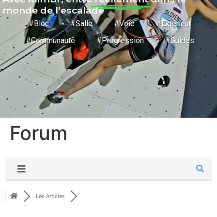
monde de l'escalade
#Bloc #Salle #Voie #Extérieur
#Communauté #Progression #Guides
Forum
Les Articles