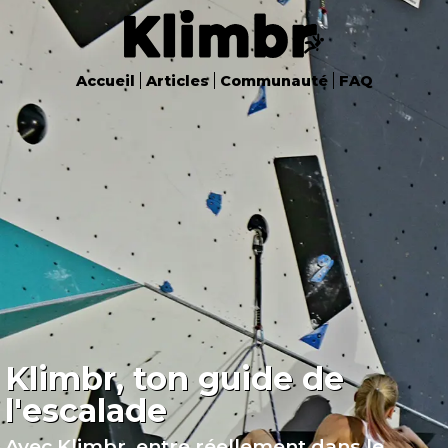
Accueil
Articles
Communauté
FAQ
Klimbr, ton guide de
l'escalade
Avec Klimbr, entre
réellement
dans le