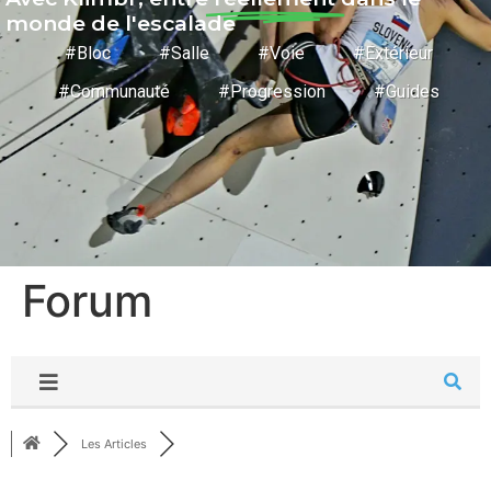
monde de l'escalade
#Bloc #Salle #Voie #Extérieur
#Communauté #Progression #Guides
Forum
Les Articles