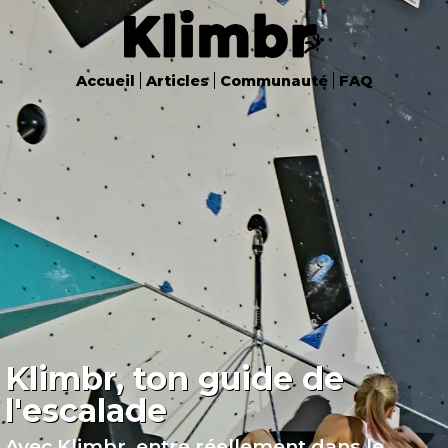
Accueil
Articles
Communauté
FAQ
Klimbr, ton guide de
l'escalade
Avec Klimbr, entre
réellement
dans le