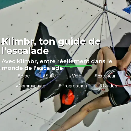
Klimbr, ton guide de
l'escalade
Avec Klimbr, entre
réellement
dans le
monde de l'escalade
#Bloc #Salle #Voie #Extérieur
#Communauté #Progression #Guides