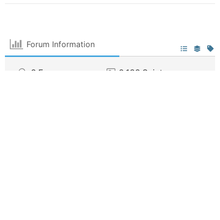
Forum Information
8
Forums
2,138
Sujets
5,319
Posts
0
En ligne
34
Membres
Notre nouveau membre:
nathalie
Dernier post:
Les cotations en escalade
Icônes du forum:
Le forum ne contient aucun message non lus
Le forum contient des messages non lus
Icônes de sujet:
Pas répondu
Repondu
Actif
Important
Épinglé
Non approuvé
Résolu
Privé
Fermé