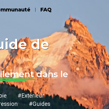
ommunauté
FAQ
uide de
llement
dans le
ie #Extérieur
ession #Guides