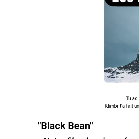
Tu as 
Klimbr t’a fait 
"Black Bean"