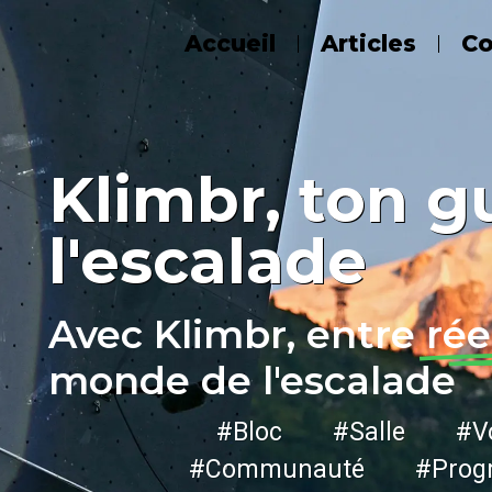
Accueil
Articles
C
Klimbr, ton g
l'escalade
Avec Klimbr, entre
rée
monde de l'escalade
#Bloc #Salle #Vo
#Communauté #Progr