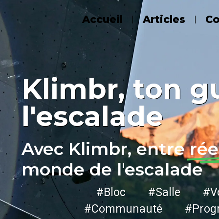
Accueil
Articles
C
Klimbr, ton g
l'escalade
Avec Klimbr, entre
rée
monde de l'escalade
#Bloc #Salle #Vo
#Communauté #Progr