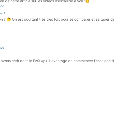
ien de notre article sur les vidéos d'escalade à voir :😊
mpe
tif
on ? 🤔 On est pourtant très très fort pour se comparer et se taper 
mpe
avons écrit dans le FAQ :/p> L'avantage de commencer l'escalade dan