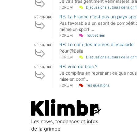
Je vais très gentiment venir insérer le l
FORUM
Discussions autours de la gri
RE: La France n'est pas un pays spor
RÉPONDRE
Pas favorable à un esprit de compétiti
même un sport ...
FORUM
Tout et rien
RE: Le coin des memes d'escalade
RÉPONDRE
Pour @Beija
FORUM
Discussions autours de la gri
RE: voie ou bloc ?
RÉPONDRE
Je complète en reprenant ce que nous 
mise en conf...
FORUM
Tes questions
Les news, tendances et infos
de la grimpe