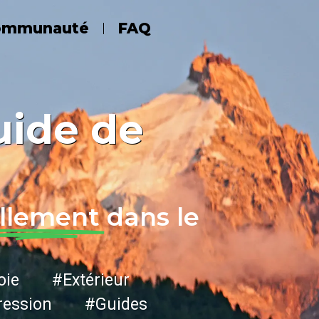
ommunauté
FAQ
uide de
llement
dans le
ie #Extérieur
ession #Guides