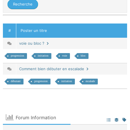
#
Poster un titre
voie ou bloc ?
progression
initiation
voie
bloc
Comment bien débuter en escalade
débutant
progression
initiation
escalade
Forum Information