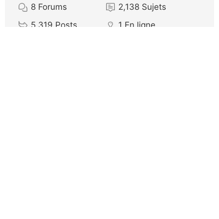
8
Forums
2,138
Sujets
5,319
Posts
1
En ligne
34
Membres
Notre nouveau membre:
nathalie
Dernier post:
Les cotations en escalade
Icônes du forum:
Le forum ne contient aucun message non lus
Le forum contient des messages non lus
Icônes de sujet:
Pas répondu
Repondu
Actif
Important
Épinglé
Non approuvé
Résolu
Privé
Fermé