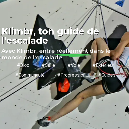
Klimbr, ton guide de
l'escalade
Avec Klimbr, entre
réellement
dans le
monde de l'escalade
#Bloc #Salle #Voie #Extérieur
#Communauté #Progression #Guides