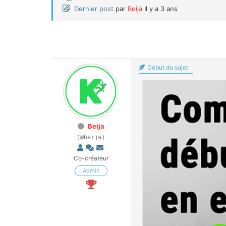
Dernier post
par
Beija
Il y a 3 ans
Début du sujet
Beija
(@beija)
Co-créateur
Admin