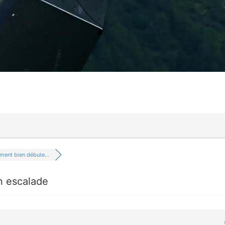
ent bien débute...
 escalade