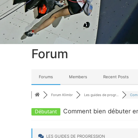
Forum
Forums
Members
Recent Posts
Forum Klimbr
Les guides de progr...
Comm
Comment bien débuter en
Débutant
LES GUIDES DE PROGRESSION