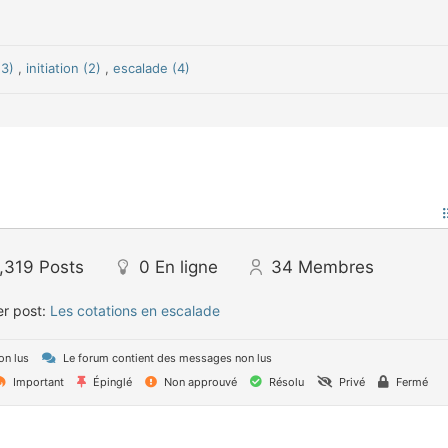
(3)
,
initiation (2)
,
escalade (4)
,319
Posts
0
En ligne
34
Membres
er post:
Les cotations en escalade
on lus
Le forum contient des messages non lus
Important
Épinglé
Non approuvé
Résolu
Privé
Fermé