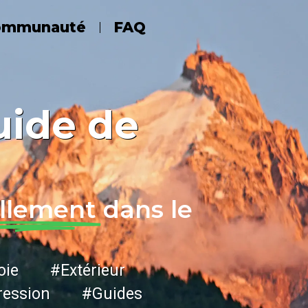
ommunauté
FAQ
uide de
llement
dans le
ie #Extérieur
ession #Guides