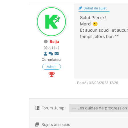
Début du sujet
Salut Pierre !
Merci 🙂
Et aucun souci, et aucun
temps, alors bon ^^
Beija
(@beija)
Co-créateur
Admin
Posté : 02/03/2023 12:26
Forum Jump:
Sujets associés