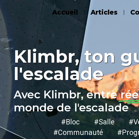
Accueil
Articles
C
Klimbr, ton g
l'escalade
Avec Klimbr, entre
rée
monde de l'escalade
#Bloc #Salle #Vo
#Communauté #Progr