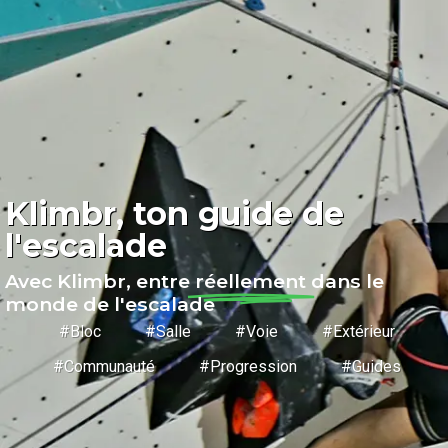
Klimbr, ton guide de
l'escalade
Avec Klimbr, entre
réellement
dans le
monde de l'escalade
#Bloc #Salle #Voie #Extérieur
#Communauté #Progression #Guides